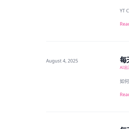
YT 
Rea
每
Published on
August 4, 2025
AI出
如何
Rea