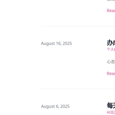
Rea
办
Published on
August 16, 2025
个人
心态
Rea
每天
Published on
August 6, 2025
AI出